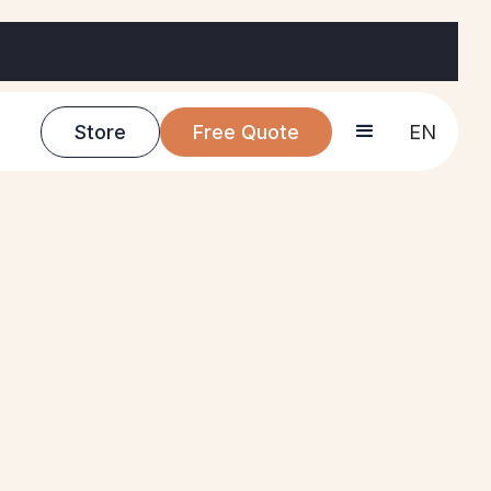
Store
Free Quote
EN