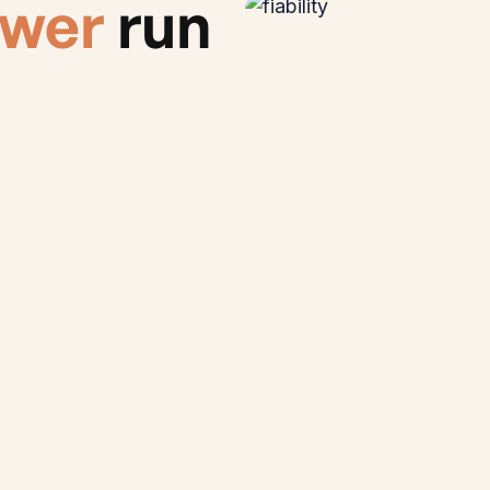
wer
run