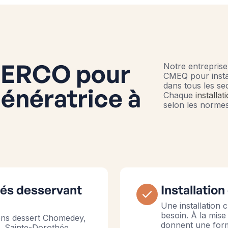
r ERCO pour
Notre entreprise 
CMEQ pour insta
dans tous les se
génératrice à
Chaque
installat
selon les normes
fiés desservant
Installation
Une installation 
besoin. À la mise
iens dessert Chomedey,
donnent une forma
, Sainte-Dorothée,