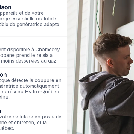
ison
pareils et de votre
arge essentielle ou totale
èle de génératrice adapté
ment disponible à Chomedey,
opane prend le relais à
 moins desservies au gaz.
ion
ique détecte la coupure en
nératrice automatiquement
ent au réseau Hydro-Québec
inu.
e
votre cellulaire en poste de
ne et entretien, et la
uébec.