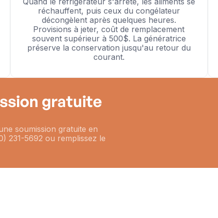
Quand le réfrigérateur s'arrête, les aliments se
réchauffent, puis ceux du congélateur
décongèlent après quelques heures.
Provisions à jeter, coût de remplacement
souvent supérieur à 500$. La génératrice
préserve la conservation jusqu'au retour du
courant.
sion gratuite
 une soumission gratuite en
) 231-5692 ou remplissez le