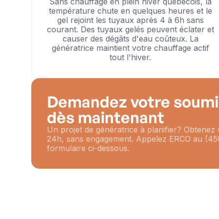
Sans chauffage en plein hiver québécois, la
température chute en quelques heures et le
gel rejoint les tuyaux après 4 à 6h sans
courant. Des tuyaux gelés peuvent éclater et
causer des dégâts d'eau coûteux. La
génératrice maintient votre chauffage actif
tout l'hiver.
Demandez votre soumis
dès maintenant
Un projet de génératrice à planifier? Obtenez
24h, sans engagement. Appelez ERCO au (450
formulaire ci-dessous.