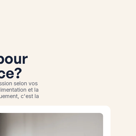
 pour
ice?
ssion selon vos
limentation et la
uement, c'est la