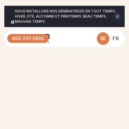
NOUS INSTALLONS NOS GÉNÉRATRICES EN TOUT TEMPS. 
HIVER, ÉTÉ, AUTOMNE ET PRINTEMPS. BEAU TEMPS, 
MAUVAIS TEMPS.
450-231-5692
FR
Nous desservons votre
région
Peu importe où vous êtes, nos experts
ERCO sont là pour assurer votre tranquillité
d’esprit.