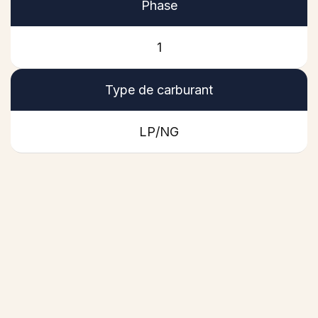
Phase
La connectivité cellulaire standard
permet
des connexions plus rapides, une plus grande
fiabilité et une meilleure couverture (États-Unis
1
et Canada).
Type de carburant
Le contrôle électronique du carburant et de
l'allumage (EFIC)
améliore les performances
de démarrage à froid, réduit la consommation
LP/NG
de carburant (moins de coûts d'exploitation)*
et réduit les émissions*.
Nouveau design moteur avec vérins
hydrauliques sans entretien
permettant
des coûts de maintenance préventive
réduits.
La surveillance du niveau d'huile
vous
permet de vérifier à distance le niveau d'huile
moteur via l'application Mobile Link.