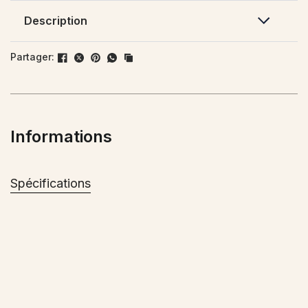
Description
Optimisez votre confort avec une
thermopompe
Partager:
sans conduit de ventilation
de la série Capella MZ.
Pouvant accueillir jusqu’à 5 unités intérieures,
c’est le choix idéal pour climatiser et chauffer
plusieurs étages ou pièces de votre
Informations
demeure.Offrant une performance en chauffage
jusqu’à -30 °C et un haut taux de rendement en
climatisation, la thermopompe Capella MZ sera
Spécifications
l’alliée de votre confort tout au long de l’année.
Votre investissement sera rentabilisé en un rien
de temps.