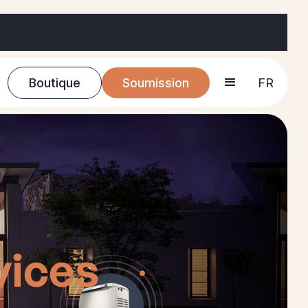
Boutique
Soumission
FR
vices